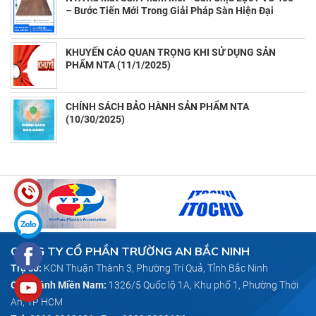
– Bước Tiến Mới Trong Giải Pháp Sàn Hiện Đại
(11/13/2025)
KHUYẾN CÁO QUAN TRỌNG KHI SỬ DỤNG SẢN
PHẨM NTA (11/1/2025)
CHÍNH SÁCH BẢO HÀNH SẢN PHẨM NTA
(10/30/2025)
CÔNG TY CỔ PHẦN TRƯỜNG AN BẮC NINH
Trụ sở:
KCN Thuận Thành 3, Phường Trí Quả, Tỉnh Bắc Ninh
Chi nhánh Miền Nam:
1326/5 Quốc lộ 1A, Khu phố 1, Phường Thới
An, TP HCM