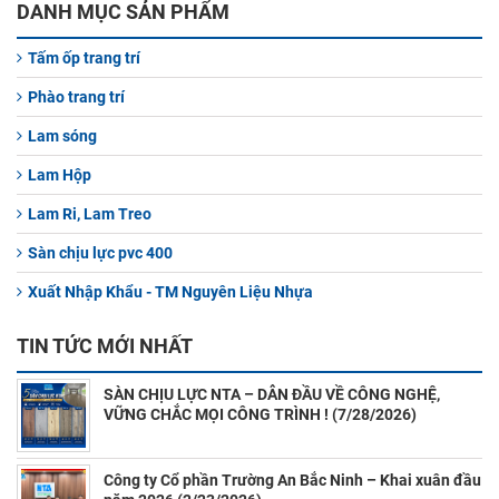
DANH MỤC SẢN PHẨM
Tấm ốp trang trí
Phào trang trí
Lam sóng
Lam Hộp
Lam Ri, Lam Treo
Sàn chịu lực pvc 400
Xuất Nhập Khẩu - TM Nguyên Liệu Nhựa
TIN TỨC MỚI NHẤT
SÀN CHỊU LỰC NTA – DẪN ĐẦU VỀ CÔNG NGHỆ,
VỮNG CHẮC MỌI CÔNG TRÌNH ! (7/28/2026)
Công ty Cổ phần Trường An Bắc Ninh – Khai xuân đầu