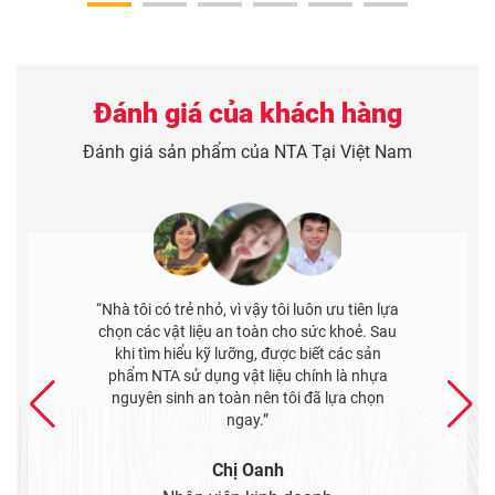
Đánh giá của khách hàng
Đánh giá sản phẩm của NTA Tại Việt Nam
 lựa
“Tôi bị thu hút bởi các mẫu hoa văn của tấm
 Sau
ốp NTA, hoạ tiết của chúng rất độc đáo. Rất
n
hợp với kiểu kiến trúc ngôi nhà của tôi. Tôi
ựa
cũng đánh giá cao sự chuyên nghiệp và tận
ọn
tình của nhân viên tư vấn tại đây.”
Anh Tuấn
Kỹ thuật công trình