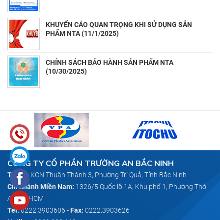
(11/13/2025)
KHUYẾN CÁO QUAN TRỌNG KHI SỬ DỤNG SẢN
PHẨM NTA (11/1/2025)
CHÍNH SÁCH BẢO HÀNH SẢN PHẨM NTA
(10/30/2025)
CÔNG TY CỔ PHẦN TRƯỜNG AN BẮC NINH
Trụ sở:
KCN Thuận Thành 3, Phường Trí Quả, Tỉnh Bắc Ninh
Chi nhánh Miền Nam:
1326/5 Quốc lộ 1A, Khu phố 1, Phường Thới
An, TP HCM
Tel:
0222.3903606
-
Fax:
0222.3903626