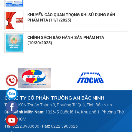
(11/13/2025)
KHUYẾN CÁO QUAN TRỌNG KHI SỬ DỤNG SẢN
PHẨM NTA (11/1/2025)
CHÍNH SÁCH BẢO HÀNH SẢN PHẨM NTA
(10/30/2025)
CÔNG TY CỔ PHẦN TRƯỜNG AN BẮC NINH
Trụ sở:
KCN Thuận Thành 3, Phường Trí Quả, Tỉnh Bắc Ninh
Chi nhánh Miền Nam:
1326/5 Quốc lộ 1A, Khu phố 1, Phường Thới
An, TP HCM
Tel:
0222.3903606
-
Fax:
0222.3903626