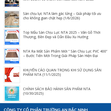
(1/12/2026)
Sàn chịu lực NTA làm gác lửng – Giải pháp tối ưu
cho không gian chật hẹp (1/6/2026)
Top Mẫu Sàn Chịu Lực NTA 2025 – Vân Gỗ Thời
Thượng, Bền Đẹp và Dẫn Đầu Xu Hướng
(11/19/2025)
NTA Ra Mắt Sản Phẩm Mới “ Sàn Chịu Lực PVC 400”
– Bước Tiến Mới Trong Giải Pháp Sàn Hiện Đại
(11/13/2025)
KHUYẾN CÁO QUAN TRỌNG KHI SỬ DỤNG SẢN
PHẨM NTA (11/1/2025)
CHÍNH SÁCH BẢO HÀNH SẢN PHẨM NTA
(10/30/2025)
CÔNG TY CỔ PHẦN TRƯỜNG AN BẮC NINH