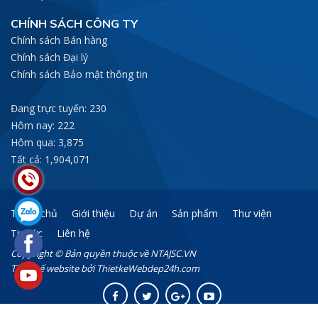
CHÍNH SÁCH CÔNG TY
Chính sách Bán hàng
Chính sách Đại lý
Chính sách Bảo mật thông tin
Đang trực tuyến: 230
Hôm nay: 222
Hôm qua: 3,875
Tất cả: 1,904,071
Trang chủ
Giới thiệu
Dự án
Sản phẩm
Thư viện
Tin tức
Liên hệ
Copyright © Bản quyền thuộc về NTAJSC.VN
Thiết kế website
bởi
ThietkeWebdep24h.com