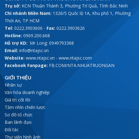
Trụ sở:
KCN Thuận Thành 3, Phường Trí Quả, Tỉnh Bắc Ninh
Chi nhánh Miền Nam:
1326/5 Quốc lộ 1A, Khu phố 1, Phường
Thới An, TP HCM
Tel:
0222.3903606
-
Fax:
0222.3903626
Hotline:
0969.200.668
Hỗ trợ KD:
Mr Long: 0949793368
Email:
info@ntajsc.vn
Website:
www.ntajsc.vn
-
www.ntajsc.com
Facebook Fanpage:
FB.COM/NTA.NHUATRUONGAN
GIỚI THIỆU
Nhân sự
Văn hóa doanh nghiệp
Giá trị cốt lõi
Tầm nhìn chiến lược
Sơ đồ tổ chức
Ban lãnh đạo
Đối tác
Thư viện hình ảnh