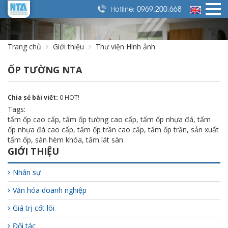
0969.200.668
Hotline:
Trang chủ
Giới thiệu
Thư viện Hình ảnh
ỐP TƯỜNG NTA
Chia sẻ bài viết:
0
HOT!
Tags:
tấm ốp cao cấp
,
tấm ốp tường cao cấp
,
tấm ốp nhựa đá
,
tấm
ốp nhựa đá cao cấp
,
tấm ốp trần cao cấp
,
tấm ốp trần
,
sản xuất
tấm ốp
,
sàn hèm khóa
,
tấm lát sàn
GIỚI THIỆU
Nhân sự
Văn hóa doanh nghiệp
Giá trị cốt lõi
Đối tác