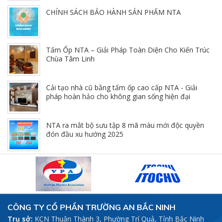
CHÍNH SÁCH BẢO HÀNH SẢN PHẨM NTA
Tấm Ốp NTA – Giải Pháp Toàn Diện Cho Kiến Trúc
Chùa Tâm Linh
Cải tạo nhà cũ bằng tấm ốp cao cấp NTA - Giải
pháp hoàn hảo cho không gian sống hiện đại
NTA ra mắt bộ sưu tập 8 mã màu mới độc quyền
đón đầu xu hướng 2025
CÔNG TY CỔ PHẦN TRƯỜNG AN BẮC NINH
Trụ sở:
KCN Thuận Thành 3, Phường Trí Quả, Tỉnh Bắc Ninh