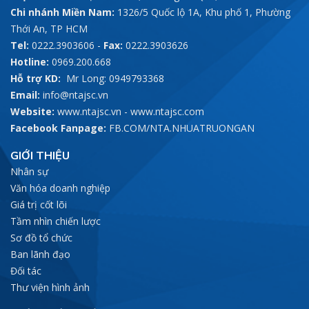
Chi nhánh Miền Nam:
1326/5 Quốc lộ 1A, Khu phố 1, Phường
Thới An, TP HCM
Tel:
0222.3903606
-
Fax:
0222.3903626
Hotline:
0969.200.668
Hỗ trợ KD:
Mr Long: 0949793368
Email:
info@ntajsc.vn
Website:
www.ntajsc.vn
-
www.ntajsc.com
Facebook Fanpage:
FB.COM/NTA.NHUATRUONGAN
GIỚI THIỆU
Nhân sự
Văn hóa doanh nghiệp
Giá trị cốt lõi
Tầm nhìn chiến lược
Sơ đồ tổ chức
Ban lãnh đạo
Đối tác
Thư viện hình ảnh