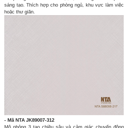
sáng tạo. Thích hợp cho phòng ngủ, khu vực làm việc
hoặc thư giãn.
- Mã NTA JK89007-312
Mô phỏng 3 tạo chiều sâu và cảm giác chuyển động