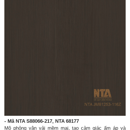
- Mã NTA S88066-217, NTA 68177
Mô phỏng vân vải mềm mại, tạo cảm giác ấm áp và