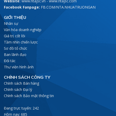
Website:
www.ntajsc.vn
-
www.ntajsc.com
Facebook Fanpage:
FB.COM/NTA.NHUATRUONGAN
GIỚI THIỆU
Nhân sự
Văn hóa doanh nghiệp
Giá trị cốt lõi
Tầm nhìn chiến lược
Sơ đồ tổ chức
Ban lãnh đạo
Đối tác
Thư viện hình ảnh
CHÍNH SÁCH CÔNG TY
Chính sách Bán hàng
Chính sách Đại lý
Chính sách Bảo mật thông tin
Đang trực tuyến: 242
Hôm nay: 685