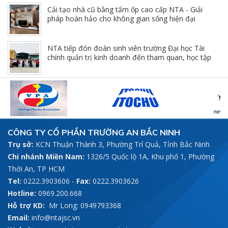
Cải tạo nhà cũ bằng tấm ốp cao cấp NTA - Giải
pháp hoàn hảo cho không gian sống hiện đại
NTA tiếp đón đoàn sinh viên trường Đại học Tài
chính quản trị kinh doanh đến tham quan, học tập
tại nhà máy
CÔNG TY CỔ PHẦN TRƯỜNG AN BẮC NINH
Trụ sở:
KCN Thuận Thành 3, Phường Trí Quả, Tỉnh Bắc Ninh
Chi nhánh Miền Nam:
1326/5 Quốc lộ 1A, Khu phố 1, Phường
Thới An, TP HCM
Tel:
0222.3903606
-
Fax:
0222.3903626
Hotline:
0969.200.668
Hỗ trợ KD:
Mr Long: 0949793368
Email:
info@ntajsc.vn