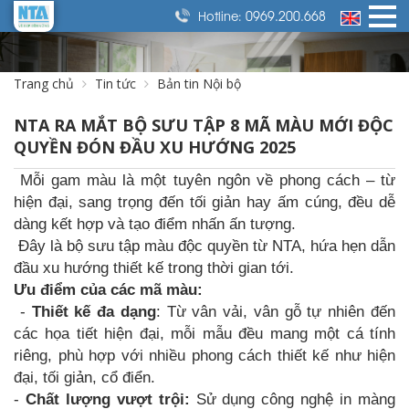
0969.200.668
Hotline:
Trang chủ
Tin tức
Bản tin Nội bộ
NTA RA MẮT BỘ SƯU TẬP 8 MÃ MÀU MỚI ĐỘC
QUYỀN ĐÓN ĐẦU XU HƯỚNG 2025
Mỗi gam màu là một tuyên ngôn về phong cách – từ
hiện đại, sang trọng đến tối giản hay ấm cúng, đều dễ
dàng kết hợp và tạo điểm nhấn ấn tượng.
Đây là bộ sưu tập màu độc quyền từ NTA, hứa hẹn dẫn
đầu xu hướng thiết kế trong thời gian tới.
Ưu điểm của các mã màu:
-
Thiết kế đa dạng
: Từ vân vải, vân gỗ tự nhiên đến
các họa tiết hiện đại, mỗi mẫu đều mang một cá tính
riêng, phù hợp với nhiều phong cách thiết kế như hiện
đại, tối giản, cổ điển.
-
Chất lượng vượt trội:
Sử dụng công nghệ in màng